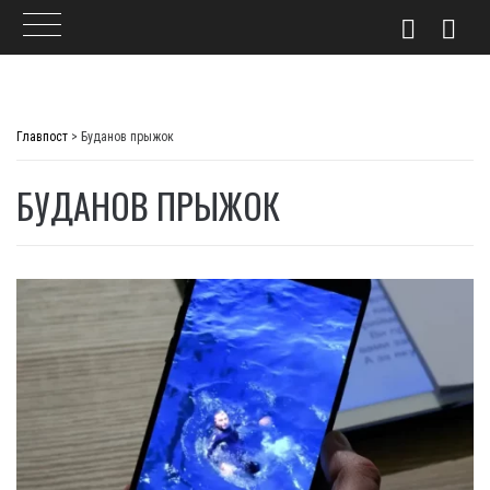
Skip
to
Главпост
>
Буданов прыжок
content
БУДАНОВ ПРЫЖОК