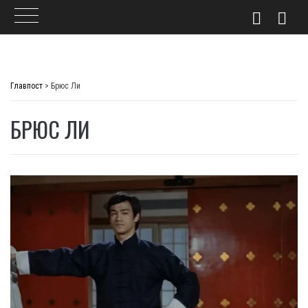
Skip
to
Главпост
>
Брюс Ли
content
БРЮС ЛИ