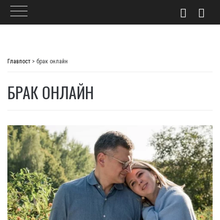
Skip
to
Главпост
>
брак онлайн
content
БРАК ОНЛАЙН