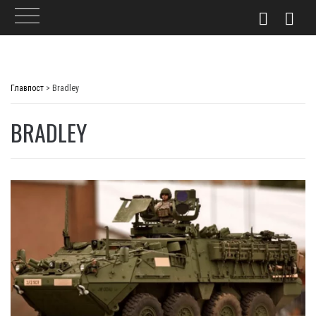
Skip
to
Главпост
>
Bradley
content
BRADLEY