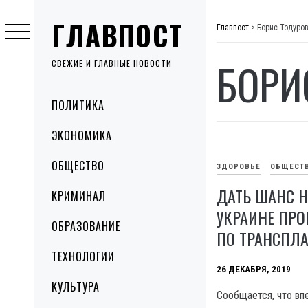
Skip
ГЛАВПОСТ
to
Главпост
>
Борис Тодуро
content
БОРИ
СВЕЖИЕ И ГЛАВНЫЕ НОВОСТИ
Primary
ПОЛИТИКА
Menu
ЭКОНОМИКА
ОБЩЕСТВО
ЗДОРОВЬЕ
ОБЩЕСТ
ДАТЬ ШАНС Н
КРИМИНАЛ
УКРАИНЕ ПР
ОБРАЗОВАНИЕ
ПО ТРАНСПЛ
ТЕХНОЛОГИИ
26 ДЕКАБРЯ, 2019
КУЛЬТУРА
Сообщается, что вп