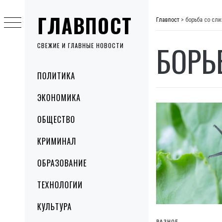
Skip
ГЛАВПОСТ
to
Главпост
>
борьба со сл
content
БОРЬ
СВЕЖИЕ И ГЛАВНЫЕ НОВОСТИ
Primary
ПОЛИТИКА
Menu
ЭКОНОМИКА
ОБЩЕСТВО
КРИМИНАЛ
ОБРАЗОВАНИЕ
ТЕХНОЛОГИИ
КУЛЬТУРА
РАЗНОЕ