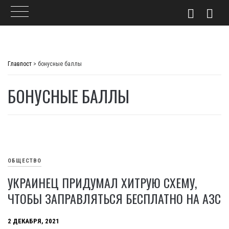
Skip
to
Главпост
>
бонусные баллы
content
БОНУСНЫЕ БАЛЛЫ
ОБЩЕСТВО
УКРАИНЕЦ ПРИДУМАЛ ХИТРУЮ СХЕМУ,
ЧТОБЫ ЗАПРАВЛЯТЬСЯ БЕСПЛАТНО НА АЗС
2 ДЕКАБРЯ, 2021