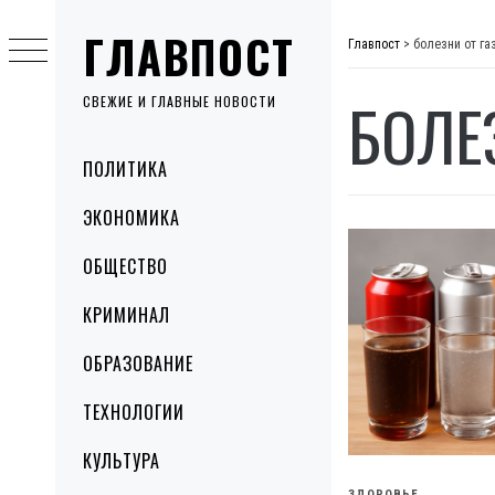
Skip
ГЛАВПОСТ
to
Главпост
>
болезни от га
content
БОЛЕ
СВЕЖИЕ И ГЛАВНЫЕ НОВОСТИ
Primary
ПОЛИТИКА
Menu
ЭКОНОМИКА
ОБЩЕСТВО
КРИМИНАЛ
ОБРАЗОВАНИЕ
ТЕХНОЛОГИИ
КУЛЬТУРА
ЗДОРОВЬЕ