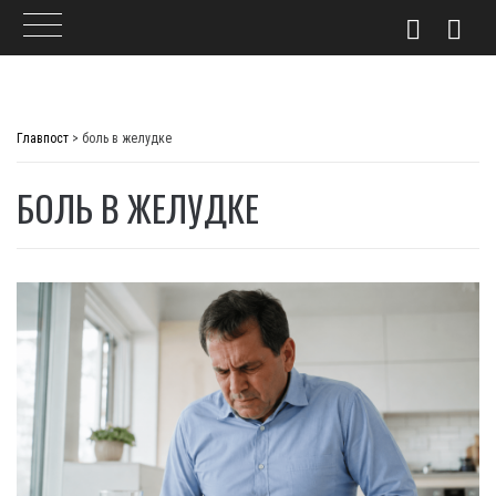
Skip
to
Главпост
>
боль в желудке
content
БОЛЬ В ЖЕЛУДКЕ