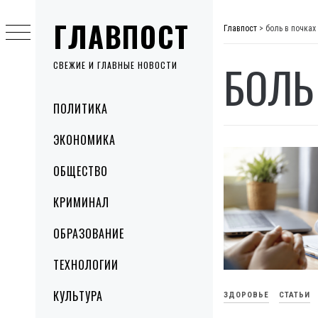
Skip
ГЛАВПОСТ
to
Главпост
>
боль в почка
content
БОЛЬ
СВЕЖИЕ И ГЛАВНЫЕ НОВОСТИ
Primary
ПОЛИТИКА
Menu
ЭКОНОМИКА
ОБЩЕСТВО
КРИМИНАЛ
ОБРАЗОВАНИЕ
ТЕХНОЛОГИИ
КУЛЬТУРА
ЗДОРОВЬЕ
СТАТЬИ