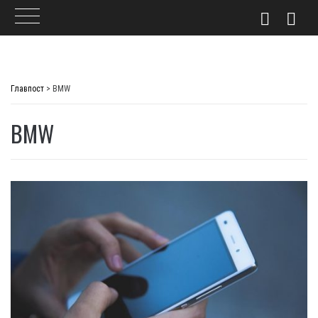
Skip
to
Главпост
>
BMW
content
BMW