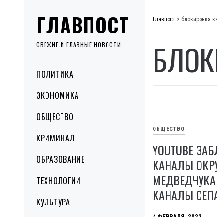
Skip
ГЛАВПОСТ
to
Главпост
>
блокировка к
content
БЛОК
СВЕЖИЕ И ГЛАВНЫЕ НОВОСТИ
Primary
ПОЛИТИКА
Menu
ЭКОНОМИКА
ОБЩЕСТВО
ОБЩЕСТВО
КРИМИНАЛ
YOUTUBE ЗА
ОБРАЗОВАНИЕ
КАНАЛЫ ОКР
МЕДВЕДЧУКА
ТЕХНОЛОГИИ
КАНАЛЫ СЕП
КУЛЬТУРА
4 ФЕВРАЛЯ, 2022