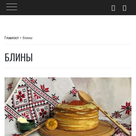
Skip
to
Главпост
>
блины
content
БЛИНЫ