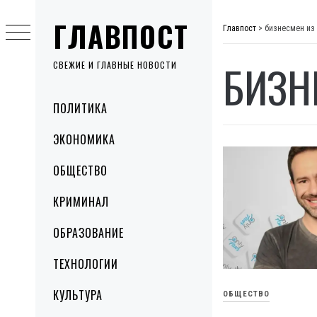
Skip
ГЛАВПОСТ
to
Главпост
>
бизнесмен из
content
БИЗН
СВЕЖИЕ И ГЛАВНЫЕ НОВОСТИ
Primary
ПОЛИТИКА
Menu
ЭКОНОМИКА
ОБЩЕСТВО
КРИМИНАЛ
ОБРАЗОВАНИЕ
ТЕХНОЛОГИИ
КУЛЬТУРА
ОБЩЕСТВО