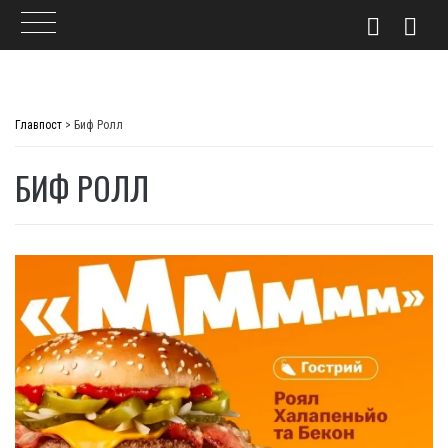
Skip
to
Главпост
>
Биф Ролл
content
БИФ РОЛЛ