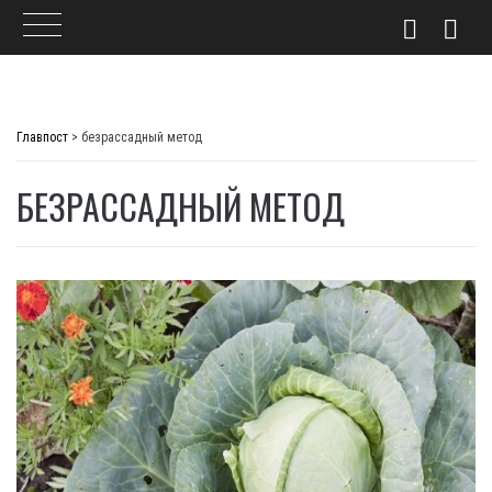
Skip
to
Главпост
>
безрассадный метод
content
БЕЗРАССАДНЫЙ МЕТОД