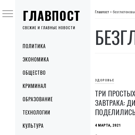
Skip
ГЛАВПОСТ
to
Главпост
>
безглютеновы
content
БЕЗГ
СВЕЖИЕ И ГЛАВНЫЕ НОВОСТИ
Primary
ПОЛИТИКА
Menu
ЭКОНОМИКА
ОБЩЕСТВО
ЗДОРОВЬЕ
КРИМИНАЛ
ТРИ ПРОСТЫ
ОБРАЗОВАНИЕ
ЗАВТРАКА: Д
ПОДЕЛИЛИСЬ
ТЕХНОЛОГИИ
КУЛЬТУРА
4 МАРТА, 2021