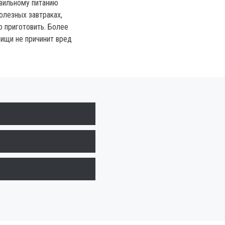
вильному питанию
олезных завтраках,
о приготовить. Более
пищи не причинит вред