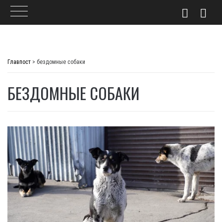
Skip
to
Главпост
>
бездомные собаки
content
БЕЗДОМНЫЕ СОБАКИ