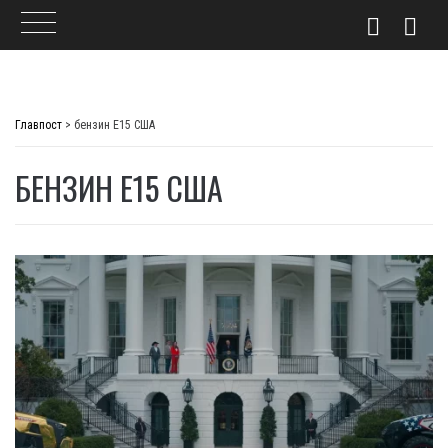
Skip
to
Главпост
>
бензин E15 США
content
БЕНЗИН E15 США