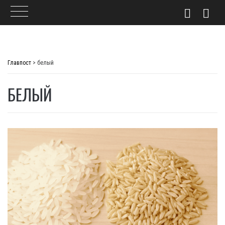
Skip
to
Главпост
>
белый
content
БЕЛЫЙ