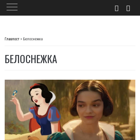
Skip
to
Главпост
>
Белоснежка
content
БЕЛОСНЕЖКА