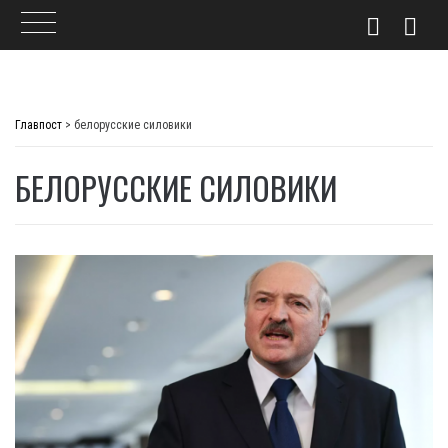
Skip
to
Главпост
>
белорусские силовики
content
БЕЛОРУССКИЕ СИЛОВИКИ