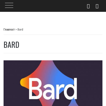
Skip
to
Главпост
>
Bard
content
BARD