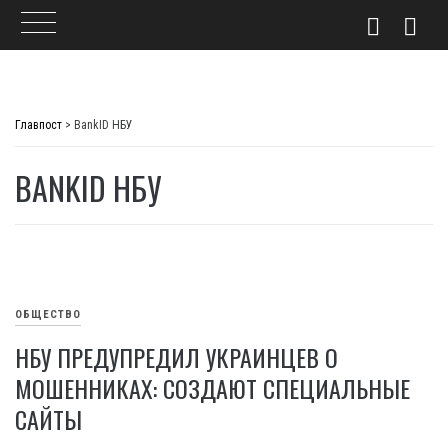
Skip
to
Главпост
>
BankID НБУ
content
BANKID НБУ
ОБЩЕСТВО
НБУ ПРЕДУПРЕДИЛ УКРАИНЦЕВ О
МОШЕННИКАХ: СОЗДАЮТ СПЕЦИАЛЬНЫЕ
САЙТЫ