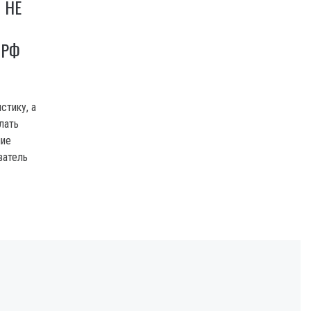
 НЕ
 РФ
стику, а
лать
ние
ватель