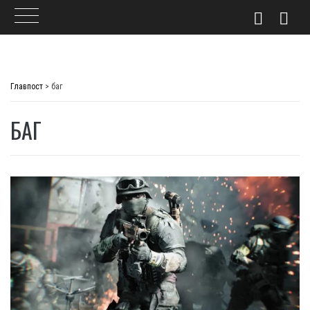
Skip
to
Главпост
>
баг
content
БАГ