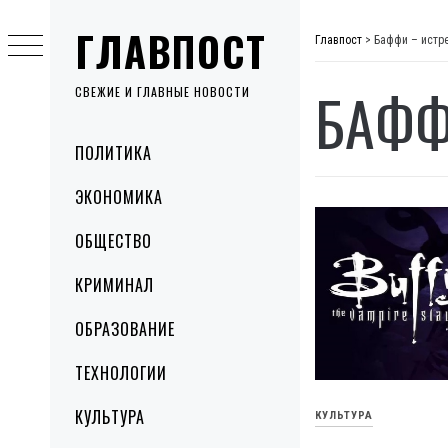
Skip
ГЛАВПОСТ
to
Главпост
>
Баффи – истр
content
БАФФ
СВЕЖИЕ И ГЛАВНЫЕ НОВОСТИ
Primary
ПОЛИТИКА
Menu
ЭКОНОМИКА
ОБЩЕСТВО
КРИМИНАЛ
ОБРАЗОВАНИЕ
ТЕХНОЛОГИИ
КУЛЬТУРА
КУЛЬТУРА