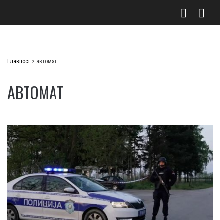
Skip
to
Главпост
>
автомат
content
АВТОМАТ