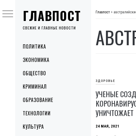
Skip
ГЛАВПОСТ
to
Главпост
>
австралийски
content
АВСТ
СВЕЖИЕ И ГЛАВНЫЕ НОВОСТИ
Primary
ПОЛИТИКА
Menu
ЭКОНОМИКА
ОБЩЕСТВО
ЗДОРОВЬЕ
КРИМИНАЛ
УЧЕНЫЕ СОЗД
ОБРАЗОВАНИЕ
КОРОНАВИРУ
УНИЧТОЖАЕТ 
ТЕХНОЛОГИИ
КУЛЬТУРА
24 МАЯ, 2021