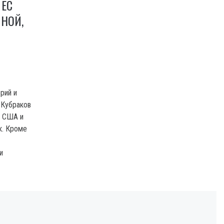
 ЕС
ИНОЙ,
рий и
 Кубраков
с США и
к. Кроме
и