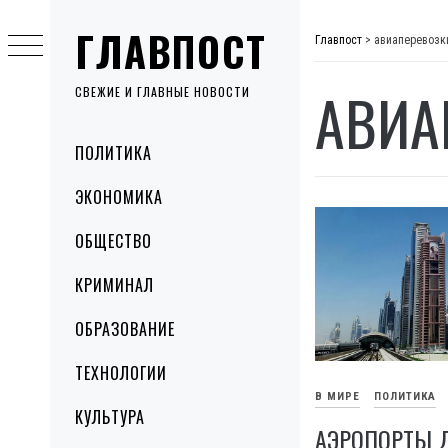
Skip
ГЛАВПОСТ
to
Главпост
>
авиаперевозк
content
АВИА
СВЕЖИЕ И ГЛАВНЫЕ НОВОСТИ
Primary
ПОЛИТИКА
Menu
ЭКОНОМИКА
ОБЩЕСТВО
КРИМИНАЛ
ОБРАЗОВАНИЕ
ТЕХНОЛОГИИ
В МИРЕ
ПОЛИТИКА
КУЛЬТУРА
АЭРОПОРТЫ 