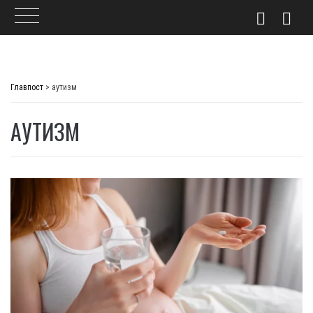
Skip
to
Главпост
>
аутизм
content
АУТИЗМ