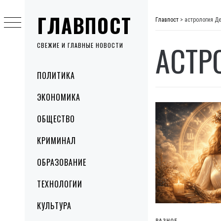
Skip
ГЛАВПОСТ
to
Главпост
>
астрология Д
content
АСТР
СВЕЖИЕ И ГЛАВНЫЕ НОВОСТИ
Primary
ПОЛИТИКА
Menu
ЭКОНОМИКА
ОБЩЕСТВО
КРИМИНАЛ
ОБРАЗОВАНИЕ
ТЕХНОЛОГИИ
КУЛЬТУРА
РАЗНОЕ