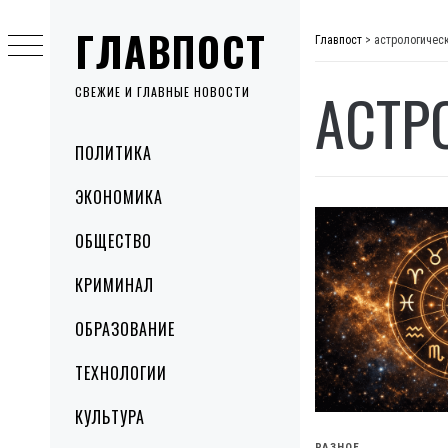
Skip
ГЛАВПОСТ
to
Главпост
>
астрологичес
content
АСТР
СВЕЖИЕ И ГЛАВНЫЕ НОВОСТИ
Primary
ПОЛИТИКА
Menu
ЭКОНОМИКА
ОБЩЕСТВО
КРИМИНАЛ
ОБРАЗОВАНИЕ
ТЕХНОЛОГИИ
КУЛЬТУРА
РАЗНОЕ