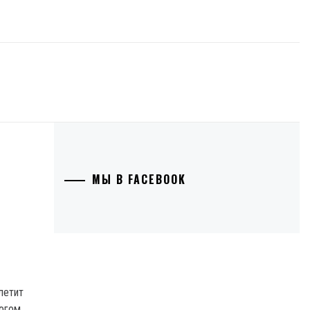
МЫ В FACEBOOK
летит
Богом