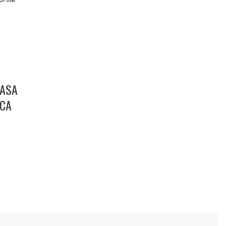
NASA
СА