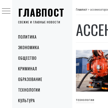
Skip
ГЛАВПОСТ
to
Главпост
>
ассенизаторс
content
АССЕ
СВЕЖИЕ И ГЛАВНЫЕ НОВОСТИ
Primary
ПОЛИТИКА
Menu
ЭКОНОМИКА
ОБЩЕСТВО
КРИМИНАЛ
ОБРАЗОВАНИЕ
ТЕХНОЛОГИИ
КУЛЬТУРА
ТЕХНОЛОГИИ