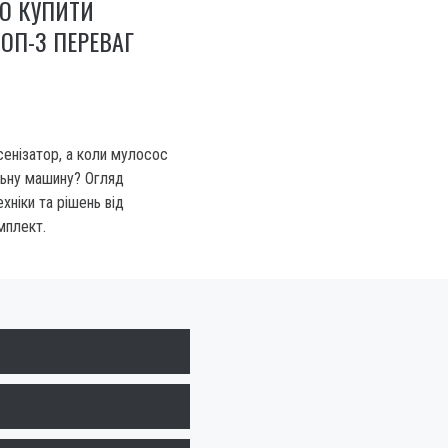
О КУПИТИ
ТОП-3 ПЕРЕВАГ
сенізатор, а коли мулосос
ьну машину? Огляд
ніки та рішень від
мплект.