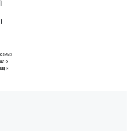
Л
О
 самых
ал о
ниц и