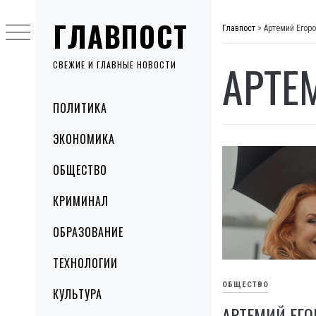
Skip
ГЛАВПОСТ
to
Главпост
>
Артемий Егор
content
АРТЕ
СВЕЖИЕ И ГЛАВНЫЕ НОВОСТИ
Primary
ПОЛИТИКА
Menu
ЭКОНОМИКА
ОБЩЕСТВО
КРИМИНАЛ
ОБРАЗОВАНИЕ
ТЕХНОЛОГИИ
ОБЩЕСТВО
КУЛЬТУРА
АРТЕМИЙ ЕГО