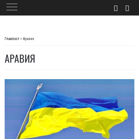
Skip
to
Главпост
>
Аравия
content
АРАВИЯ