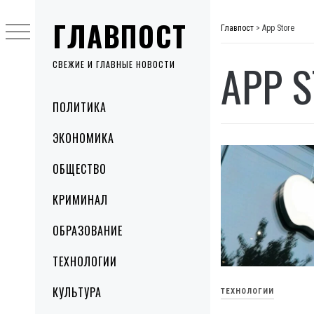
Skip
ГЛАВПОСТ
to
Главпост
>
App Store
content
APP 
СВЕЖИЕ И ГЛАВНЫЕ НОВОСТИ
Primary
ПОЛИТИКА
Menu
ЭКОНОМИКА
ОБЩЕСТВО
КРИМИНАЛ
ОБРАЗОВАНИЕ
ТЕХНОЛОГИИ
КУЛЬТУРА
ТЕХНОЛОГИИ