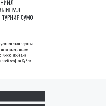
АНИИЛ
ВЫИГРАЛ
 ТУРНИР СУМО
гусишин стал первым
раины, выигравшим
о Кюсю, победив
 плей-офф за Кубок