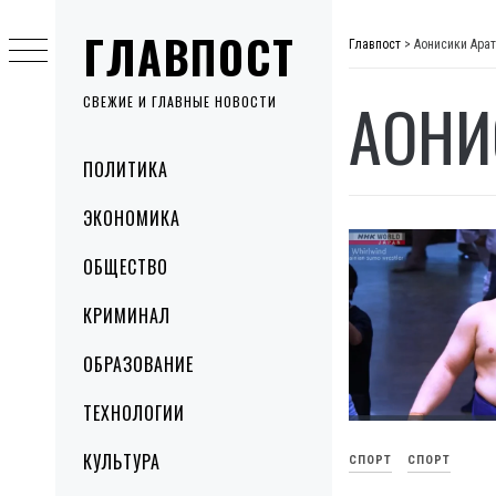
Skip
ГЛАВПОСТ
to
Главпост
>
Аонисики Ара
content
АОНИ
СВЕЖИЕ И ГЛАВНЫЕ НОВОСТИ
Primary
ПОЛИТИКА
Menu
ЭКОНОМИКА
ОБЩЕСТВО
КРИМИНАЛ
ОБРАЗОВАНИЕ
ТЕХНОЛОГИИ
КУЛЬТУРА
СПОРТ
СПОРТ