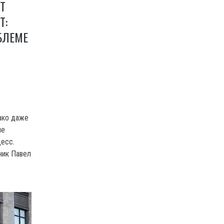
Т
Т:
БЛЕМЕ
ако даже
не
цесс.
ник Павел