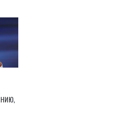
А
АНИЮ,