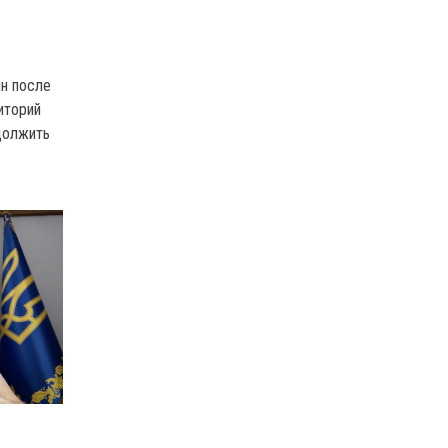
н после
иторий
должить