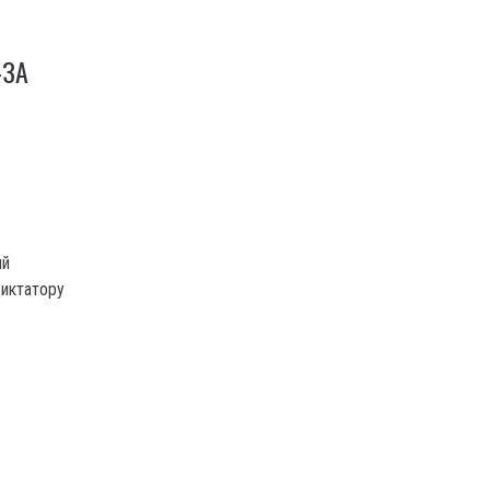
-ЗА
ий
иктатору