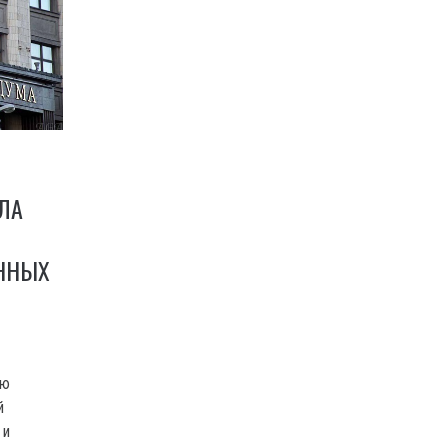
ЛА
ННЫХ
ую
й
 и