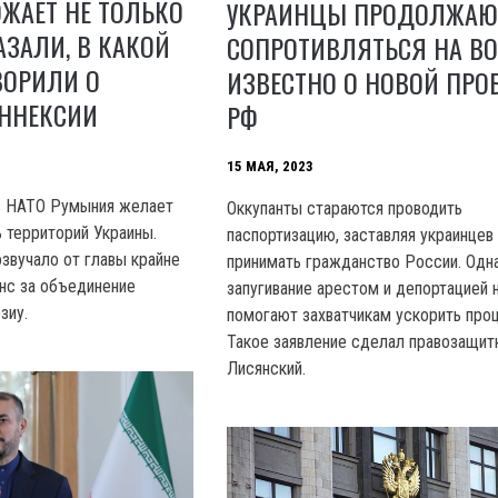
ОЖАЕТ НЕ ТОЛЬКО
УКРАИНЦЫ ПРОДОЛЖАЮ
АЗАЛИ, В КАКОЙ
СОПРОТИВЛЯТЬСЯ НА ВО
ВОРИЛИ О
ИЗВЕСТНО О НОВОЙ ПРО
АННЕКСИИ
РФ
15 МАЯ, 2023
из HATO Румыния желает
Оккупанты стараются проводить
ь территорий Украины.
паспортизацию, заставляя украинцев
озвучало от главы крайне
принимать гражданство России. Одн
янс за объединение
запугивание арестом и депортацией 
зиу.
помогают захватчикам ускорить про
Такое заявление сделал правозащит
Лисянский.