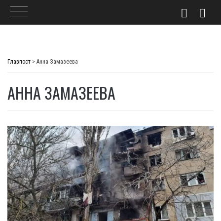
Skip
to
Главпост
>
Анна Замазеева
content
АННА ЗАМАЗЕЕВА