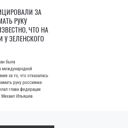
ЦИРОВАЛИ ЗА
АТЬ РУКУ
ИЗВЕСТНО, ЧТО НА
И У ЗЕЛЕНСКОГО
лан была
а международной
ния за то, что отказалась
жимать руку россиянке.
елал глава федерации
 Михаил Ильяшев.