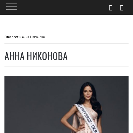
Skip
to
Главпост
>
Анна Никонова
content
АННА НИКОНОВА