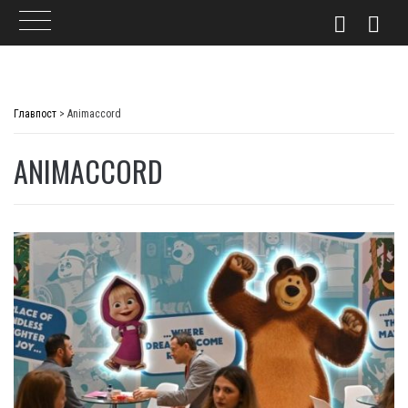
Skip
to
Главпост
>
Animaccord
content
ANIMACCORD