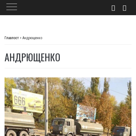
Skip
to
Главпост
>
Андрющенко
content
АНДРЮЩЕНКО