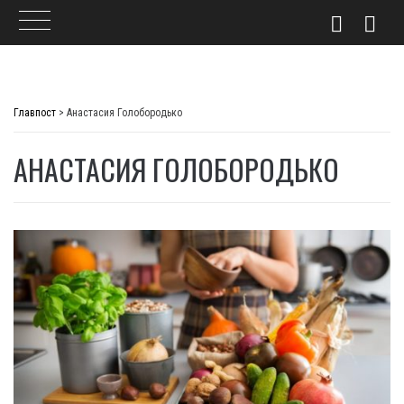
Skip
to
Главпост
>
Анастасия Голобородько
content
АНАСТАСИЯ ГОЛОБОРОДЬКО