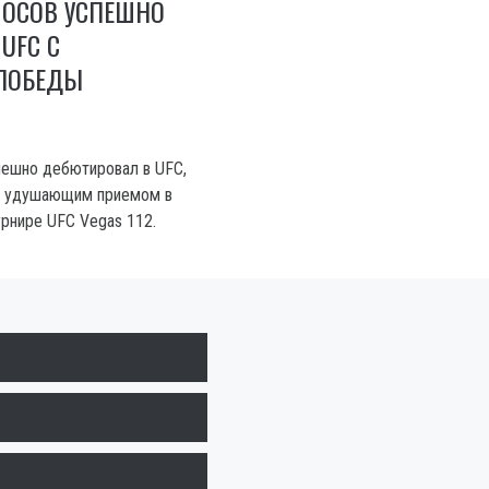
МОСОВ УСПЕШНО
UFC С
ПОБЕДЫ
пешно дебютировал в UFC,
и удушающим приемом в
урнире UFC Vegas 112.