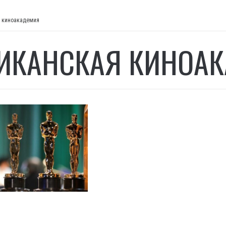
 киноакадемия
ИКАНСКАЯ КИНОА