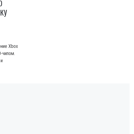
О
КУ
ение Xbox
-чипом.
 и