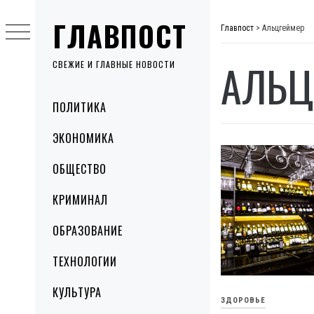
Skip
ГЛАВПОСТ
to
Главпост
>
Альцгеймер
content
АЛЬЦ
СВЕЖИЕ И ГЛАВНЫЕ НОВОСТИ
Primary
ПОЛИТИКА
Menu
ЭКОНОМИКА
ОБЩЕСТВО
КРИМИНАЛ
ОБРАЗОВАНИЕ
ТЕХНОЛОГИИ
КУЛЬТУРА
ЗДОРОВЬЕ